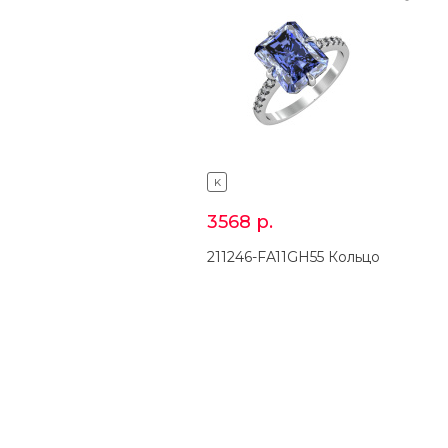
K
3568
р.
211246-FA11GH55 Кольцо