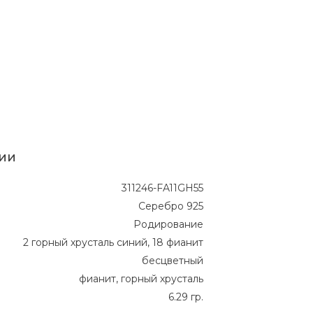
ии
311246-FA11GH55
Серебро 925
Родирование
2 горный хрусталь синий, 18 фианит
бесцветный
фианит, горный хрусталь
6.29 гр.