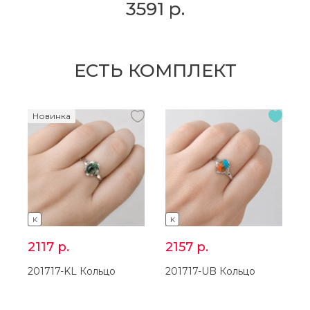
3591
р.
ЕСТЬ КОМПЛЕКТ
Новинка
K
K
2117
р.
2157
р.
201717-KL Кольцо
201717-UB Кольцо
2