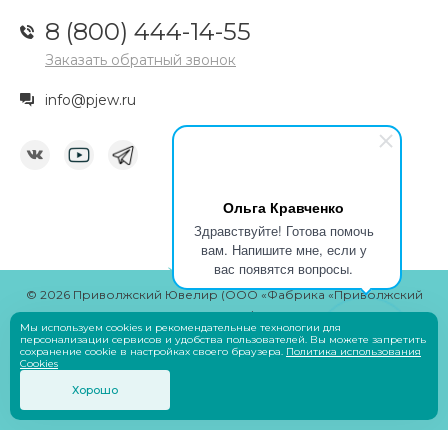
8 (800) 444-14-55
Заказать обратный звонок
info@pjew.ru
Ольга Кравченко
Здравствуйте! Готова помочь
вам. Напишите мне, если у
вас появятся вопросы.
© 2026 Приволжский Ювелир (ООО «Фабрика «Приволжский
ювелир»)
Мы используем cookies и рекомендательные технологии для
Разработчик
Savin Denis
персонализации сервисов и удобства пользователей. Вы можете запретить
сохранение cookie в настройках своего браузера.
Политика использования
Cookies
Оплата
Хорошо
Пользовательское соглашение