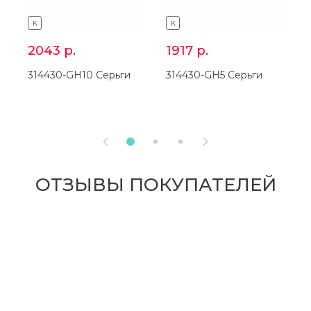
K
K
2043
р.
1917
р.
314430-GH10 Серьги
314430-GH5 Серьги
3


ОТЗЫВЫ ПОКУПАТЕЛЕЙ