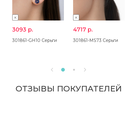
K
K
3093
р.
4717
р.
301861-GH10 Серьги
301861-MS73 Серьги
3


ОТЗЫВЫ ПОКУПАТЕЛЕЙ