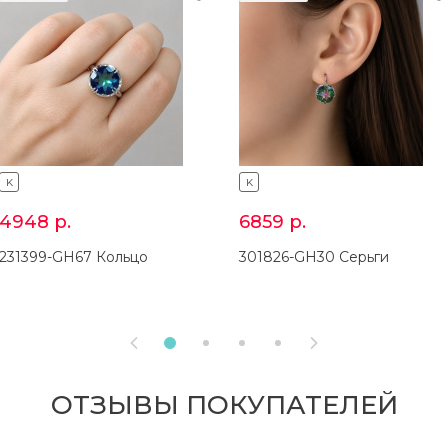
K
K
4948
р.
6859
р.
231399-GH67 Кольцо
301826-GH30 Серьги


ОТЗЫВЫ ПОКУПАТЕЛЕЙ