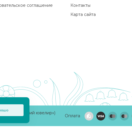
овательское соглашение
Контакты
Карта сайта
рошо
а «Приволжский ювелир»)
Оплата