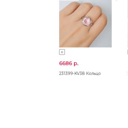
K
6686
р.
231399-KV38 Кольцо