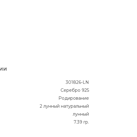
ии
301826-LN
Серебро 925
Родирование
2 лунный натуральный
лунный
7.39 гр.