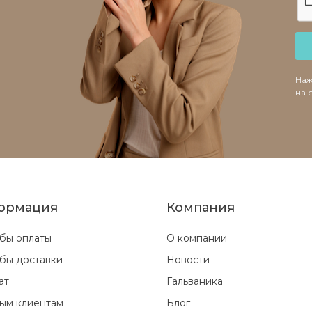
Наж
на 
ормация
Компания
бы оплаты
О компании
бы доставки
Новости
ат
Гальваника
ым клиентам
Блог