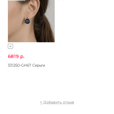
K
K
6819
р.
3581
р.
331250-GH67 Серьги
234399-GH73 Кольцо
+ Добавить отзыв