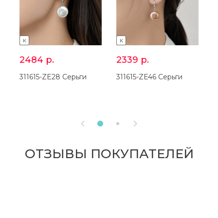
K
K
2484
р.
2339
р.
311615-ZE28 Серьги
311615-ZE46 Серьги
3


ОТЗЫВЫ ПОКУПАТЕЛЕЙ