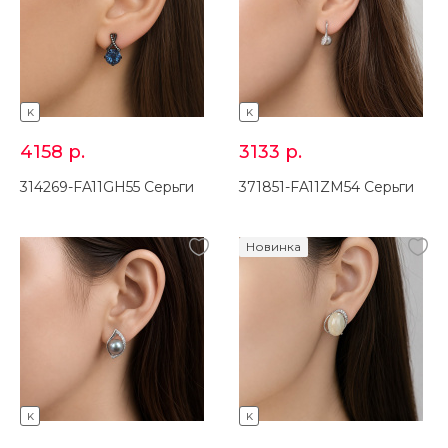
K
K
4158
р.
3133
р.
314269-FA11GH55 Серьги
371851-FA11ZM54 Серьги
Новинка
K
K