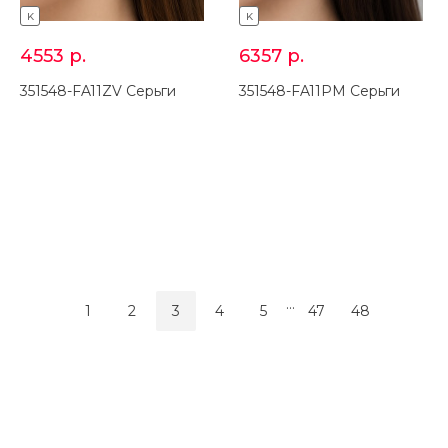
K
K
4553
р.
6357
р.
351548-FA11ZV Серьги
351548-FA11PM Серьги
...
1
2
3
4
5
47
48