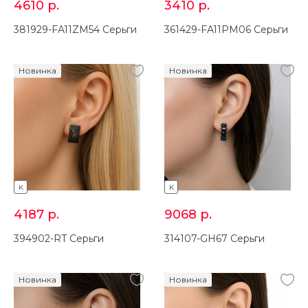
4610
р.
3410
р.
381929-FA11ZM54 Серьги
361429-FA11PM06 Серьги
Новинка
Новинка
K
K
4187
р.
9068
р.
394902-RT Серьги
314107-GH67 Серьги
Новинка
Новинка