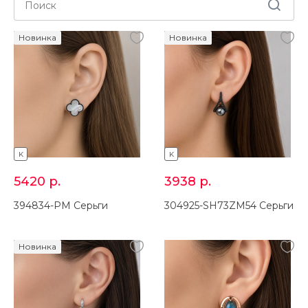
Новинка
Новинка
K
K
5420
р.
3938
р.
394834-PM Серьги
304925-SH73ZM54 Серьги
Новинка