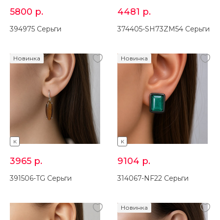
5800
р.
4481
р.
394975 Серьги
374405-SH73ZM54 Серьги
Новинка
Новинка
K
K
3965
р.
9104
р.
391506-TG Серьги
314067-NF22 Серьги
Новинка