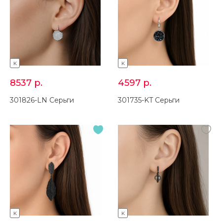
K
K
8537
р.
4597
р.
301826-LN Серьги
301735-KT Серьги
K
K