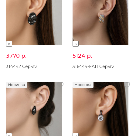
K
K
3770
р.
5124
р.
314442 Серьги
316444-FA11 Серьги
Новинка
Новинка