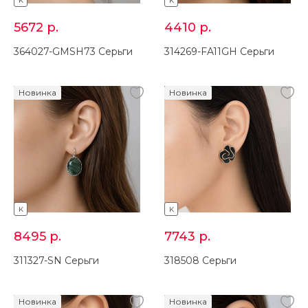
K
K
5672
р.
4410
р.
364027-GMSH73 Серьги
314269-FA11GH Серьги
Новинка
Новинка
K
K
8495
р.
7743
р.
311327-SN Серьги
318508 Серьги
Новинка
Новинка