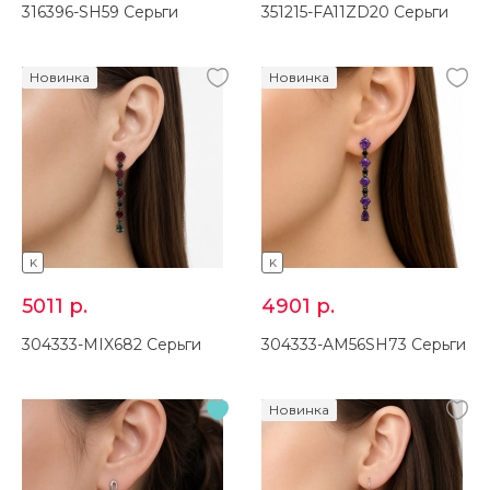
316396-SH59 Серьги
351215-FA11ZD20 Серьги
Новинка
Новинка
K
K
5011
р.
4901
р.
304333-MIX682 Серьги
304333-AM56SH73 Серьги
Новинка