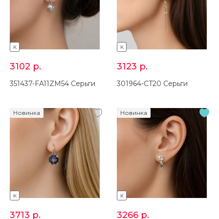
K
K
3102
р.
3123
р.
351437-FA11ZM54 Серьги
301964-CT20 Серьги
Новинка
Новинка
K
K
3713
р.
3266
р.