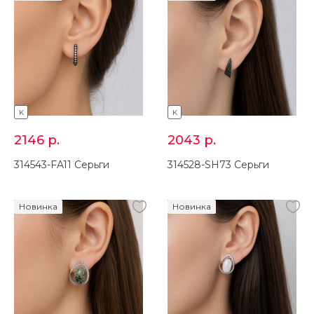
K
K
2146
р.
2043
р.
314543-FA11 Серьги
314528-SH73 Серьги
Новинка
Новинка