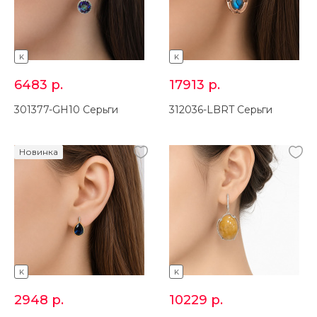
K
K
6483
р.
17913
р.
301377-GH10 Серьги
312036-LBRT Серьги
Новинка
K
K
2948
р.
10229
р.