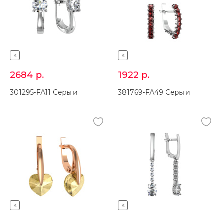
K
K
2684
р.
1922
р.
301295-FA11 Серьги
381769-FA49 Серьги
K
K