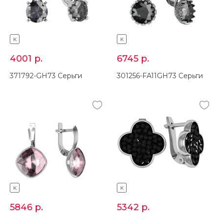
K
K
4001
р.
6745
р.
371792-GH73 Серьги
301256-FA11GH73 Серьги
K
K
5846
р.
5342
р.