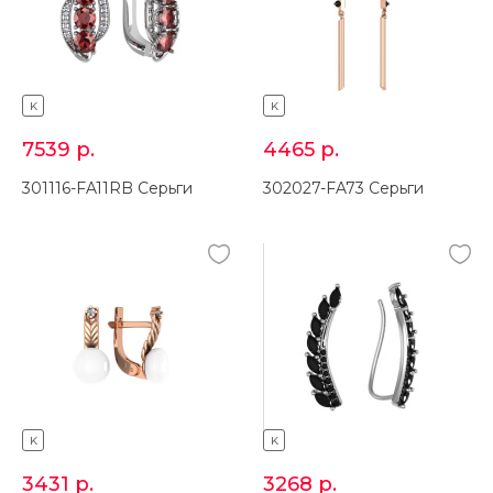
K
K
7539
р.
4465
р.
301116-FA11RB Серьги
302027-FA73 Серьги
K
K
3431
р.
3268
р.