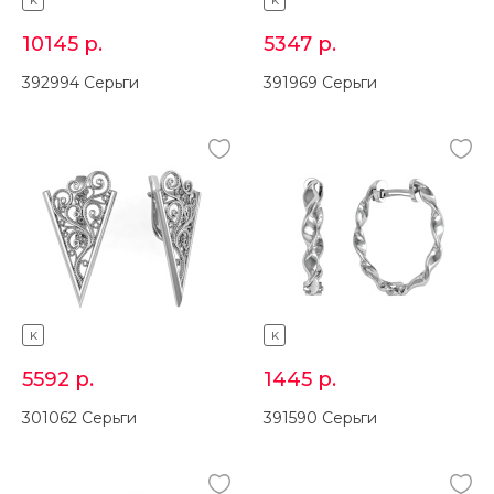
K
K
10145
р.
5347
р.
392994 Серьги
391969 Серьги
K
K
5592
р.
1445
р.
301062 Серьги
391590 Серьги