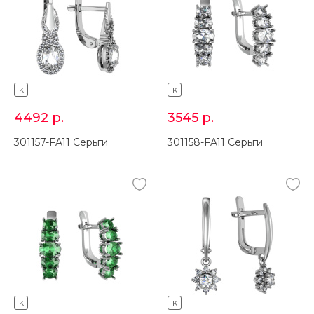
K
K
4492
р.
3545
р.
301157-FA11 Серьги
301158-FA11 Серьги
K
K