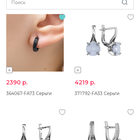
K
K
2390
р.
4219
р.
364067-FA73 Серьги
371792-FA33 Серьги