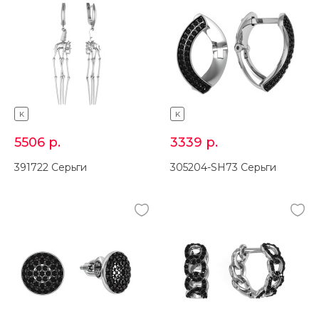
K
K
5506
р.
3339
р.
391722 Серьги
305204-SH73 Серьги