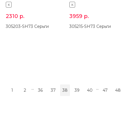
K
K
2310
р.
3959
р.
305203-SH73 Серьги
305215-SH73 Серьги
...
...
1
2
36
37
38
39
40
47
48