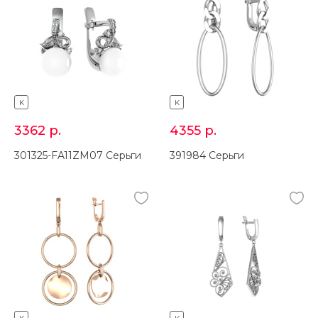
K
K
3362
р.
4355
р.
301325-FA11ZM07 Серьги
391984 Серьги