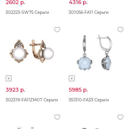
2602
р.
4316
р.
302223-SW75 Серьги
301056-FA11 Серьги
K
K
3923
р.
5985
р.
302319-FA11ZM07 Серьги
351310-FA33 Серьги