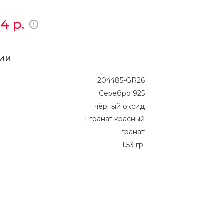
14
р.
ии
204485-GR26
Серебро 925
чёрный оксид
1 гранат красный
гранат
1.53 гр.