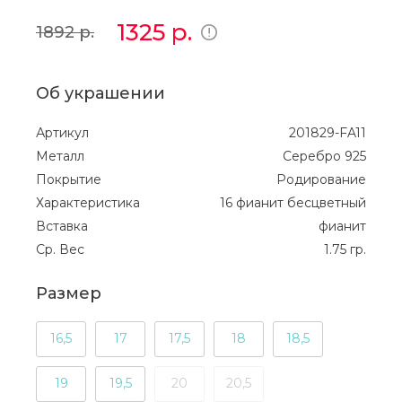
1325
р.
1892
р.
Об украшении
Артикул
201829-FA11
Металл
Серебро 925
Покрытие
Родирование
Характеристика
16 фианит бесцветный
Вставка
фианит
Ср. Вес
1.75 гр.
Размер
16,5
17
17,5
18
18,5
19
19,5
20
20,5