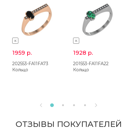
K
K
1959
р.
1928
р.
202553-FA11FA73
201553-FA11FA22
2
Кольцо
Кольцо
К


ОТЗЫВЫ ПОКУПАТЕЛЕЙ