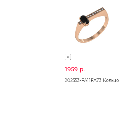
K
1959
р.
202553-FA11FA73 Кольцо