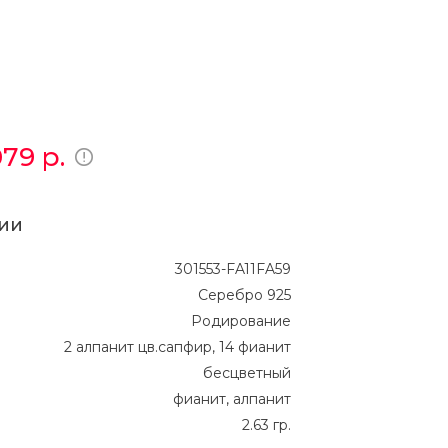
079
р.
ии
301553-FA11FA59
Серебро 925
Родирование
2 алпанит цв.сапфир, 14 фианит
бесцветный
фианит, алпанит
2.63 гр.