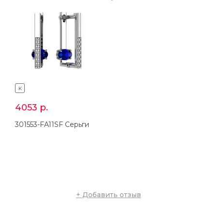
K
K
4053
р.
2394
р.
301553-FA11SF Серьги
201553-FA11SF Кольцо
+ Добавить отзыв