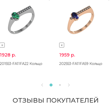
K
K
1928
р.
1959
р.
201553-FA11FA22 Кольцо
202553-FA11FA59 Кольцо


ОТЗЫВЫ ПОКУПАТЕЛЕЙ