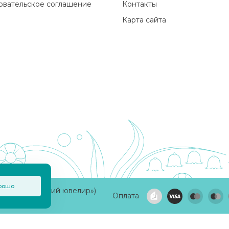
овательское соглашение
Контакты
Карта сайта
рошо
а «Приволжский ювелир»)
Оплата