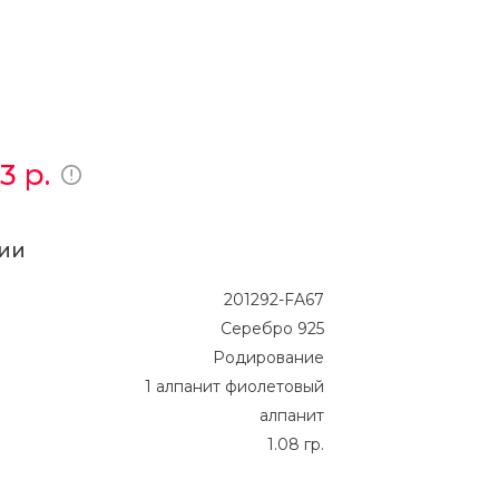
63
р.
ии
201292-FA67
Серебро 925
Родирование
1 алпанит фиолетовый
алпанит
1.08 гр.