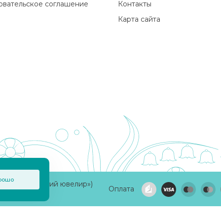
овательское соглашение
Контакты
Карта сайта
рошо
а «Приволжский ювелир»)
Оплата