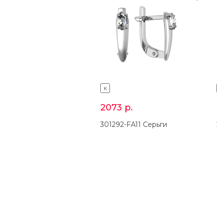
K
2073
р.
301292-FA11 Серьги