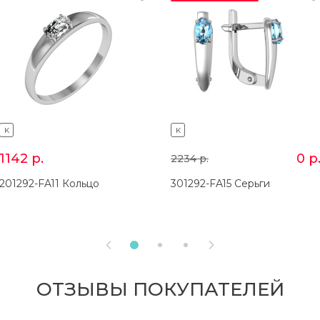
K
K
1142
р.
0
р
2234
р.
201292-FA11 Кольцо
301292-FA15 Серьги


ОТЗЫВЫ ПОКУПАТЕЛЕЙ