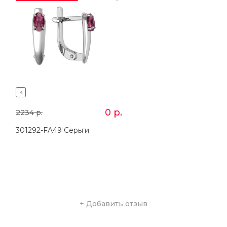
K
K
.
0
р.
2234
р.
1233
р.
301292-FA49 Серьги
201292-FA15 Кольцо
+ Добавить отзыв