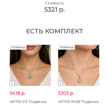
Стоимость
5321
р.
ЕСТЬ КОМПЛЕКТ
Новинка
Новинка
K
K
5418
р.
5303
р.
431743-PZ Подвеска
431743-KV38 Подвеска
2