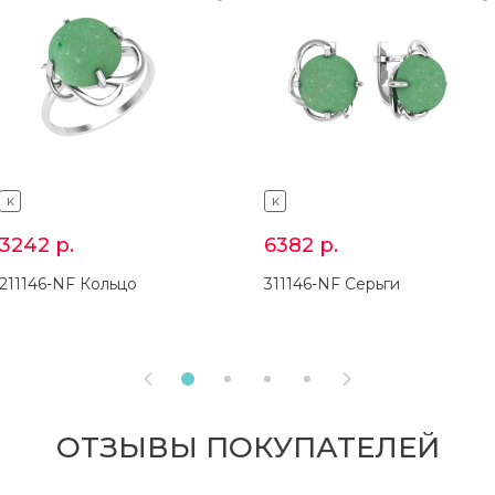
K
K
3242
р.
6382
р.
211146-NF Кольцо
311146-NF Серьги


ОТЗЫВЫ ПОКУПАТЕЛЕЙ