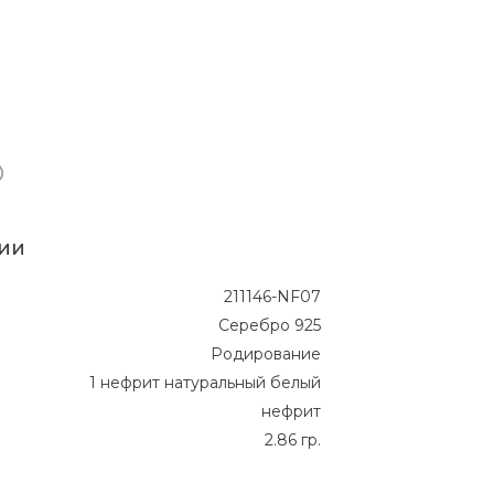
ии
211146-NF07
Серебро 925
Родирование
1 нефрит натуральный белый
нефрит
2.86 гр.