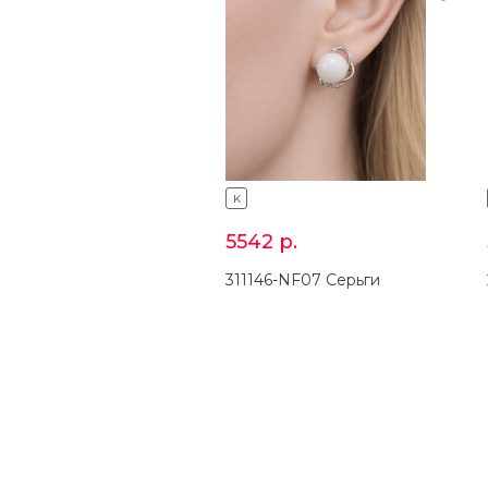
K
5542
р.
311146-NF07 Серьги