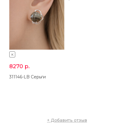
K
K
8270
р.
4206
р.
311146-LB Серьги
211146-LB Кольцо
+ Добавить отзыв