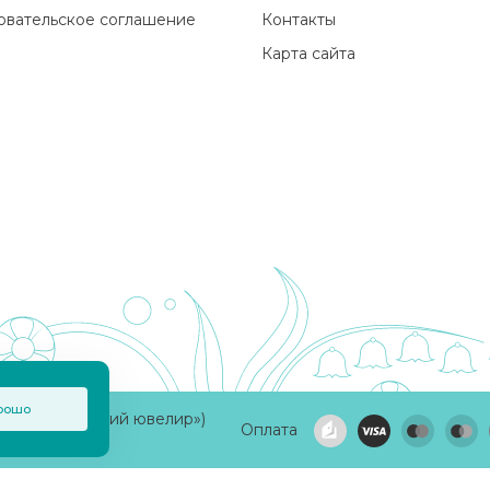
овательское соглашение
Контакты
Карта сайта
рошо
а «Приволжский ювелир»)
Оплата