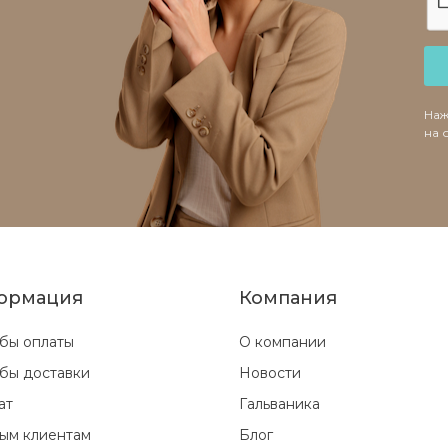
Наж
на 
ормация
Компания
бы оплаты
О компании
бы доставки
Новости
ат
Гальваника
ым клиентам
Блог