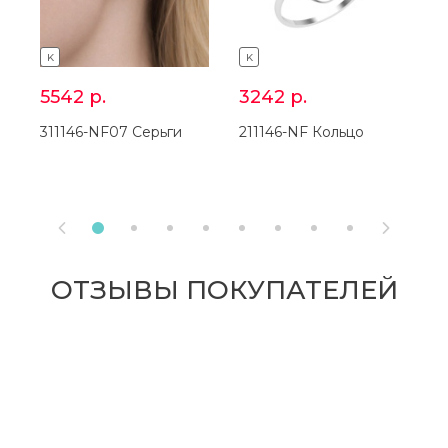
K
K
5542
р.
3242
р.
311146-NF07 Серьги
211146-NF Кольцо
2


ОТЗЫВЫ ПОКУПАТЕЛЕЙ