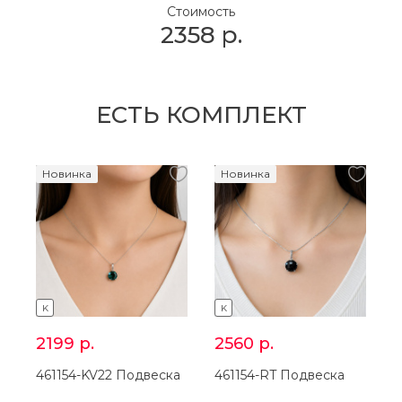
Стоимость
2358
р.
ЕСТЬ КОМПЛЕКТ
Новинка
Новинка
K
K
2199
р.
2560
р.
461154-KV22 Подвеска
461154-RT Подвеска
4