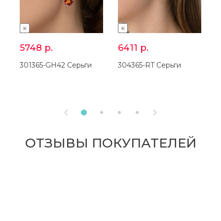
K
K
5748
р.
6411
р.
301365-GH42 Серьги
304365-RT Серьги
2


ОТЗЫВЫ ПОКУПАТЕЛЕЙ