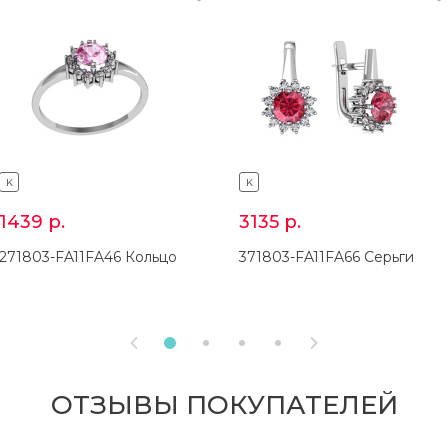
K
K
1439
р.
3135
р.
271803-FA11FA46 Кольцо
371803-FA11FA66 Серьги


ОТЗЫВЫ ПОКУПАТЕЛЕЙ