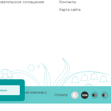
овательское соглашение
Контакты
Карта сайта
рошо
а «Приволжский ювелир»)
Оплата