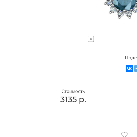
K
Поде
Стоимость
3135
р.