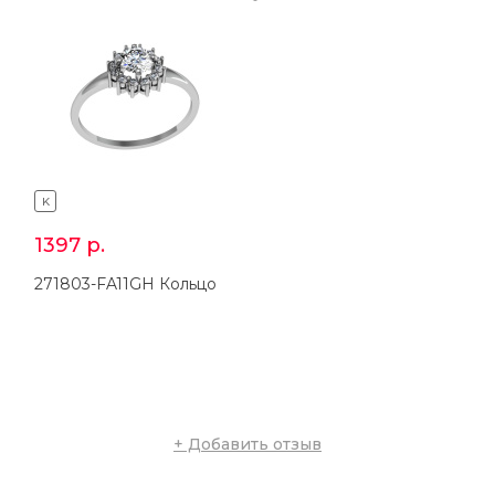
K
K
1397
р.
3135
р.
271803-FA11GH Кольцо
371803-FA11FA22 Серьги
+ Добавить отзыв