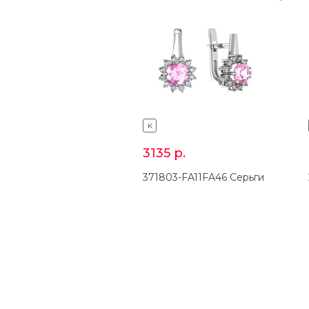
K
3135
р.
371803-FA11FA46 Серьги