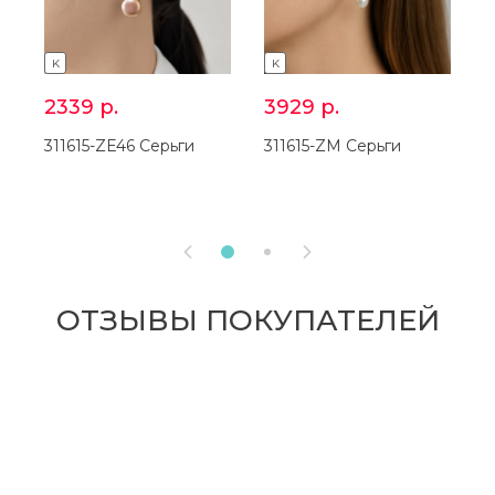
K
K
2339
р.
3929
р.
311615-ZE46 Серьги
311615-ZM Серьги
3


ОТЗЫВЫ ПОКУПАТЕЛЕЙ