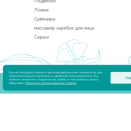
Подвески
Ложки
Сувениры
массажёр скребок для лица
Серьги
Мы используем cookies и рекомендательные технологии для
персонализации сервисов и удобства пользователей. Вы
Хо
можете запретить сохранение cookie в настройках своего
© 2026 Приволжский Ювелир (ООО «Фабрик
браузера.
Политика использования Cookies
Разработчик
Savin Denis