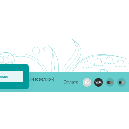
рошо
а «Приволжский ювелир»)
Оплата