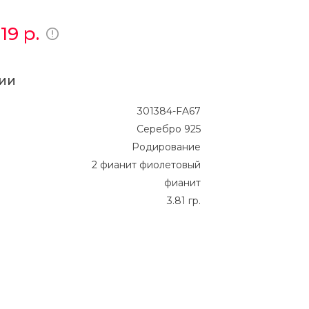
919
р.
ии
301384-FA67
Серебро 925
Родирование
2 фианит фиолетовый
фианит
3.81 гр.