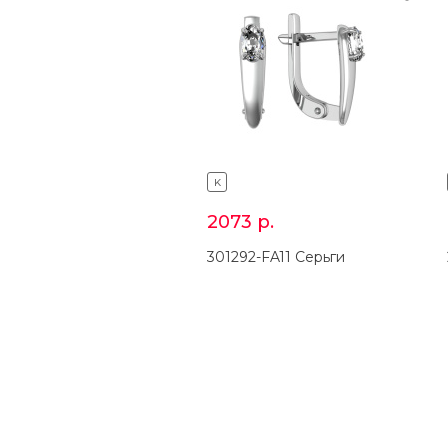
K
2073
р.
301292-FA11 Серьги