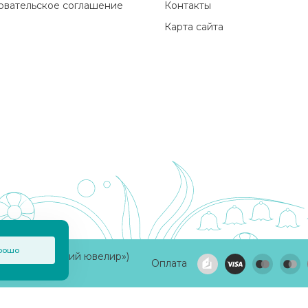
овательское соглашение
Контакты
Карта сайта
рошо
а «Приволжский ювелир»)
Оплата