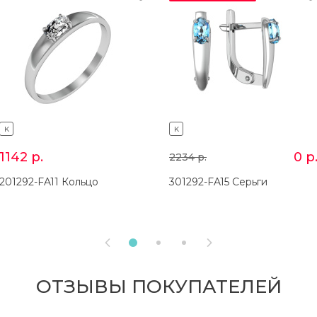
K
K
1142
р.
0
р
2234
р.
201292-FA11 Кольцо
301292-FA15 Серьги


ОТЗЫВЫ ПОКУПАТЕЛЕЙ