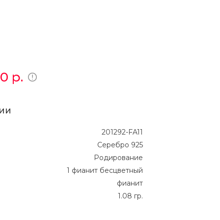
00
р.
ии
201292-FA11
Серебро 925
Родирование
1 фианит бесцветный
фианит
1.08 гр.