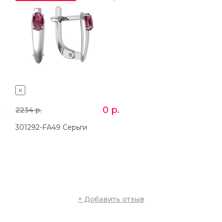
K
K
.
0
р.
2234
р.
1233
р.
301292-FA49 Серьги
201292-FA15 Кольцо
+ Добавить отзыв